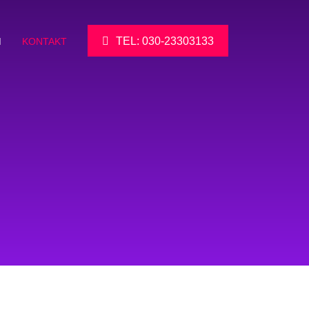
TEL: 030-23303133
M
KONTAKT